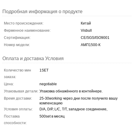
Подробная информация о продукте
Место происхождения:
Китай
Фирменное наименование:
Visbull
Сертификация:
CE/SGS/ISO9001
Номер модели:
АМП1500-К
Оплата и доставка Условия
Количество мин
1SET
заказа:
Цена:
negotiable
Упаковывая детали:
Упаковка обнажённого в контейнере.
Время доставки:
25-30working через дни после получило вашу
компенсацию
Условия оплаты:
D/A, D/P, L/C, T/T, западное соединение,
Поставка
500set в месяц
способности: