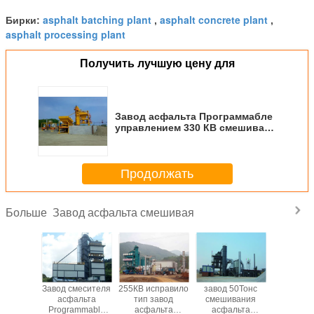
asphalt batching plant
asphalt concrete plant
Бирки:
,
,
asphalt processing plant
Получить лучшую цену для
Завод асфальта Программабле
управлением 330 КВ смешивая/
серия асфальта засаживают
БОЛЬШУЮ емкость
Продолжать
Завод асфальта смешивая
Больше
сфальта
Завод смесителя
255КВ исправило
завод 50Тонс
Зав
ичества
асфальта
тип завод
смешивания
агрега
6KW
Programmable
асфальта
асфальта
асфал