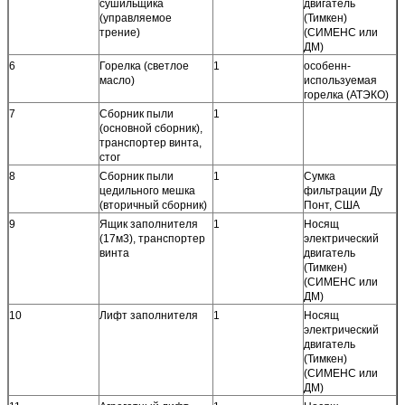
сушильщика
двигатель
(управляемое
(Тимкен)
трение)
(СИМЕНС или
ДМ)
6
Горелка (светлое
1
особенн-
масло)
используемая
горелка (АТЭКО)
7
Сборник пыли
1
(основной сборник),
транспортер винта,
стог
8
Сборник пыли
1
Сумка
цедильного мешка
фильтрации Ду
(вторичный сборник)
Понт, США
9
Ящик заполнителя
1
Носящ
(17м3), транспортер
электрический
винта
двигатель
(Тимкен)
(СИМЕНС или
ДМ)
10
Лифт заполнителя
1
Носящ
электрический
двигатель
(Тимкен)
(СИМЕНС или
ДМ)