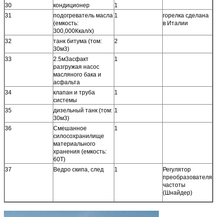
30
кондиционер
1
31
подогреватель масла
1
горелка сделана
(емкость:
в Италии
300,000Ккал/х)
32
танк битума (том:
2
30м3)
33
2.5м3асфакт
1
разгружая насос
масляного бака и
асфальта
34
клапан и труба
1
системы
35
дизельный танк (том:
1
30м3)
36
Смешанное
1
силосохранилище
материального
хранения (емкость:
60Т)
37
Ведро скипа, след
1
Регулятор
преобразователя
частоты
(Шнайдер)