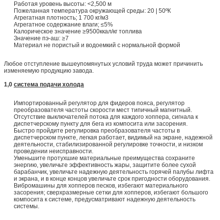
Работая уровень высоты: <2,500 м
Пожеланная температура окружающей среды: 20 | 50ºК
Агрегатная плотность; 1 700 кг/м3
Агрегатное содержание влаги; ≤5%
Калорическое значение ≥9500ккал/кг топлива
Значение пэ-аш: ≥7
Материал не пористый и водоемкий с нормальной формой
Любое отступление вышеупомянутых условий труда может причинить
изменяемую продукцию завода.
1,0
система подачи холода
Импортированный регулятор для фидеров пояса, регулятор
преобразователя частоты скорости мест типичный магнитный.
Отсутствие выключателей потока для каждого хоппера, сигнала к
диспетчерскому пункту для бега из компосита или засорения.
Быстро пройдите регулировка преобразователя частоты в
диспетчерском пункте, легкая работает, видимый на экране, надежной
деятельности, стабилизированной регулировке точности, и низком
проведении неисправности.
Уменьшите протухшие материальные преимущества сохраните
энергию, увеличьте эффективность жары, защитите более сухой
барабанчик, увеличьте надежную деятельность горячей палубы лифта
и экрана, и в конце концов увеличьте срок пригодности оборудования.
Вибромашины для хопперов песков, избегают материального
засорения; сверхразмерные сетки для хопперов, избегают большого
компосита к системе, предусматривают надежную деятельность
системы.