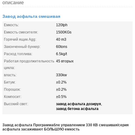
описание
Завод асфальта смешивая
Емкость:
120tph
Емкость смесителя:
1500KGs
Горячий ящик Agg:
40 m3
Законченный бункер:
60tons
Расход топлива:
6.5kg/t
Работая продолжительность
45 вторых
цикла:
власть:
330kw
Битум:
±0.2%
Порошок:
±0.2%
Компосит:
±0.5%
завод асфальта дозируя
Высокий свет:
,
завод бетона асфальта
Завод асфальта Программабле управлением 330 КВ смешивая/серия
асфальта засаживают БОЛЬШУЮ емкость