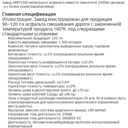
завод АМП1500 мобильного асфальта емкости смесителя 1500кгс дозируя
- к с более сухим барабанчиком
Главная спецификация
Иллюстрация: Завод конструирован для продукции
90~120 т/х асфальта смешивания дороги с законченной
температурой продукта 160ºК, под следующими
стандартными условиями:
Максимальная продукция: 120 т/х
Емкость максимума смешивая: 1 500 кг/серия
Компосит, битум и заполнитель выведенные наружу тарифом
включенные
Битум веся точность: ≤±1% (непрерывное реальное время
обнаруживает)
Агрегатная точность коэффициента битума: ≤±0.3%
Заполнитель веся точность: ≤±2% (непрерывное реальное время
обнаруживает)
Агрегатная веся точность: ≤±2% (непрерывное реальное время
обнаруживает)
Расход топлива (дизельный): ≤6.5 кг/т
Агрегатная точность температуры: ≤±3ºК
Уровень шума в диспетчерском пункте: дб ≤70 (а)
Уровень шума рабочей Среды: дб ≤80 (а)
Зона стандартной раскладки приблизительно 35 м кс 30 м (гибкого быть
отрегулированным для приспособления фактического ограничения
места работы)
Мусорная эмиссия (система цедильного мешка): ≤90 мг/Нм3
Напряжение тока деятельности: 330кВ
Напряжение тока деятельности: 380В/50 ХЗ
Деятельность: Автоматический/руководство/полно контролируемый
компьютерный