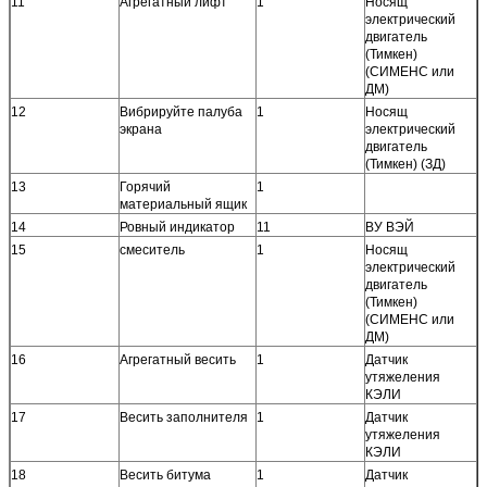
11
Агрегатный лифт
1
Носящ
электрический
двигатель
(Тимкен)
(СИМЕНС или
ДМ)
12
Вибрируйте палуба
1
Носящ
экрана
электрический
двигатель
(Тимкен) (ЗД)
13
Горячий
1
материальный ящик
14
Ровный индикатор
11
ВУ ВЭЙ
15
смеситель
1
Носящ
электрический
двигатель
(Тимкен)
(СИМЕНС или
ДМ)
16
Агрегатный весить
1
Датчик
утяжеления
КЭЛИ
17
Весить заполнителя
1
Датчик
утяжеления
КЭЛИ
18
Весить битума
1
Датчик