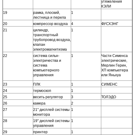
утяжеления
КЭЛИ
19
рамка, плоский,
1
лестница и перила
20
компрессор воздуха
4
ФУСХЭНГ
21
цилиндр,
1
транспортный
трубопровод воздуха,
клапан
электромагнитизма
22
система сильн-
1
Части Сименса
электричества и
электрические,
система
Мерлин Герин,
компьютерного
ХП компьютера
управления
или Яньхуа
23
ПЛК
1
СИМЕНС
24
термоскоп
1
25
весить регулятор
3
ТОЛЭДО
26
камера
2
27
21" дисплей системы
1
монитора
28
19" дисплей системы
1
управления
29
принтер
1