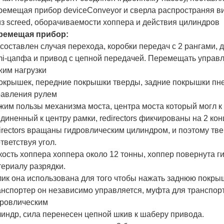
емещая прибор deviceConveyor и сверла распространяя в
з screed, оборачиваемости хоппера и действия цилиндров
ремещая прибор:
составлен случая перехода, коробки передач с 2 рангами
mi-цапфа и привод с цепной передачей. Перемещать управ
жим нагрузки
покрышек, передние покрышки тверды, задние покрышки пн
равления рулем
жим пользы механизма моста, центра моста который могл к
диненный к центру рамки, redirectors фикчированы на 2 ко
irectors вращаны гидровлическим цилиндром, и поэтому т
тветствуя угол.
ость хоппера хоппера около 12 тонны, хоппер повернута 
ериалу разрядки.
ик она использована для того чтобы нажать заднюю покры
нспортер он независимо управляется, муфта для транспор
дровлическим
индр, сила перенесен цепной шкив к шаберу привода.