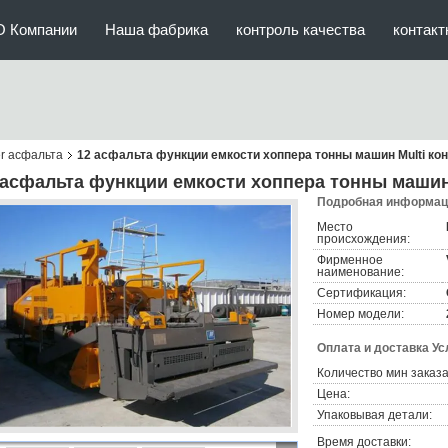
О Компании
Наша фабрика
контроль качества
контак
r асфальта
12 асфальта функции емкости хоппера тонны машин Multi к
 асфальта функции емкости хоппера тонны маши
Подробная информаци
Место
происхождения:
Фирменное
наименование:
Сертификация:
Номер модели:
Оплата и доставка Ус
Количество мин заказа
Цена:
Упаковывая детали:
Время доставки: