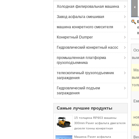
Холодная филировальная машина
Завод асфальта смешивая
машина конкретного смесителя
Конкретный Dumper
Гидровлический конкретный насос
Ос
промышленная платформа
вым
грузоподъемника
Ма
телескопичный грузоподъемник
вы
заграждения
тол
Гидровлический подъем
заграждения
Ем
Самые лучшие продукты
но
15 толщина RP903 машины
300mm Paver асфальта двигателя
мощ
дизеля тонны конкретная
вымощая
Машина Paver асфальта
Вес