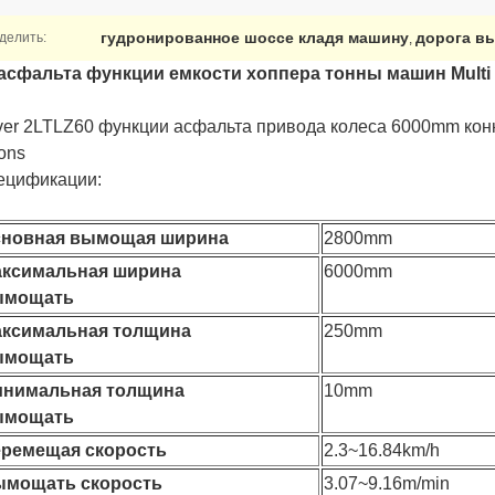
гудронированное шоссе кладя машину
дорога в
делить:
,
 асфальта функции емкости хоппера тонны машин Mult
er 2LTLZ60 функции асфальта привода колеса 6000mm конк
ons
ецификации:
сновная вымощая ширина
2800mm
ксимальная ширина
6000mm
ымощать
ксимальная толщина
250mm
ымощать
нимальная толщина
10mm
ымощать
еремещая скорость
2.3~16.84km/h
ымощать скорость
3.07~9.16m/min