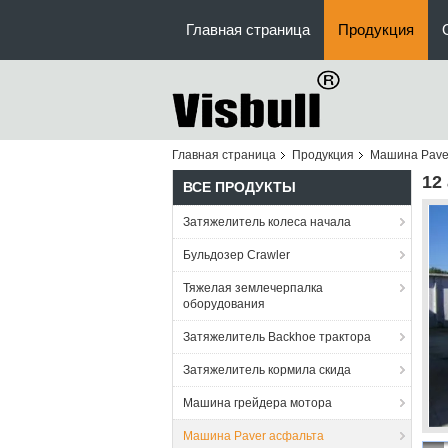
Главная страница
Продукция
Главная страница
Продукция
Машина Pave
12
ВСЕ ПРОДУКТЫ
Затяжелитель колеса начала
Бульдозер Crawler
Тяжелая землечерпалка
оборудования
Затяжелитель Backhoe трактора
Затяжелитель кормила скида
Машина грейдера мотора
Машина Paver асфальта