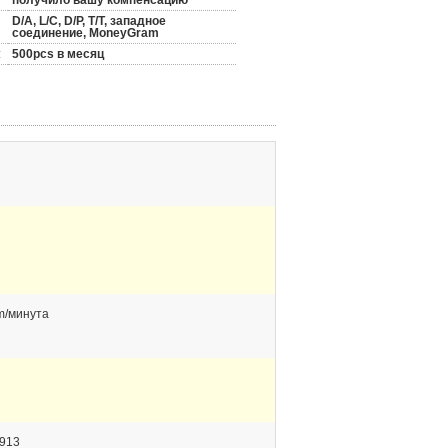
получило вашу компенсацию
D/A, L/C, D/P, T/T, западное
соединение, MoneyGram
:
500pcs в месяц
 m/минута
913