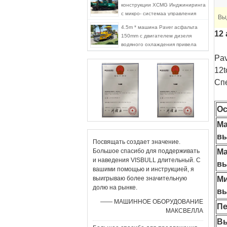
конструкции XCMG Инджиниринга
с микро- системаа управления
Вы
компьютера
4.5m * машина Paver асфальта
12
150mm с двигателем дизеля
водяного охлаждения привела
70KW в действие
Pav
12t
Сп
О
Ма
в
Посвящать создает значение.
Большое спасибо для поддерживать
Ма
и наведения VISBULL длительный. С
в
вашими помощью и инструкцией, я
выигрываю более значительную
Ми
долю на рынке.
в
—— МАШИННОЕ ОБОРУДОВАНИЕ
П
МАКСВЕЛЛА
В