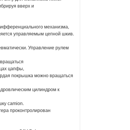
ибрируя вверх и
, дифференциального механизма,
ляется управляемым цепной шкив.
евматически. Управление рулем
 вращаться
нцах цапфы,
вердая покрышка можно вращаться
гидровлическим цилиндром к
шку camion.
тера проконтролирован