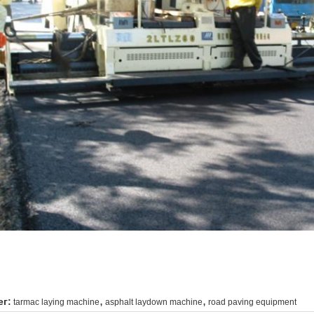
,
,
ег:
tarmac laying machine
asphalt laydown machine
road paving equipment