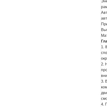
Эне
рам
Авт
авт
Пр
Вы
Мат
Гл
1. 
спо
ок
2. 
про
вни
3. 
ком
дви
смо
4. 