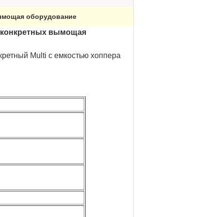
ымощая оборудование
i конкретных вымощая
ретный Multi с емкостью хоппера