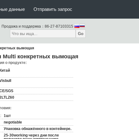
тные данные
Отправить запрос
Продажа и поддержка：
86-27-87103315
Go
онкретных вымощая
н Multi конкретных вымощая
я о продукте:
Китай
Visbull
CE/SGS
2LTLZ60
ловия:
:
1шт
negotiable
Упаковка обнажённого в контейнере.
25-30working через дни после