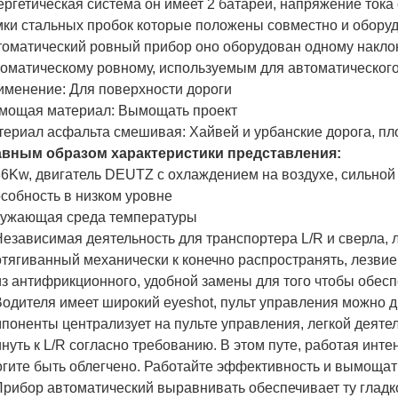
ргетическая система он имеет 2 батареи, напряжение тока
ки стальных пробок которые положены совместно и оборуд
оматический ровный прибор оно оборудован одному наклон
оматическому ровному, используемым для автоматического
именение: Для поверхности дороги
мощая материал: Вымощать проект
ериал асфальта смешивая: Хайвей и урбанские дорога, пл
авным образом характеристики представления:
86Kw, двигатель DEUTZ с охлаждением на воздухе, сильной
собность в низком уровне
ружающая среда температуры
Независимая деятельность для транспортера L/R и сверла, 
тягиванный механически к конечно распространять, лезвие
з антифрикционного, удобной замены для того чтобы обесп
Водителя имеет широкий eyeshot, пульт управления можно д
поненты централизует на пульте управления, легкой деяте
нуть к L/R согласно требованию. В этом путе, работая инт
гите быть облегчено. Работайте эффективность и вымощат
Прибор автоматический выравнивать обеспечивает ту гладк