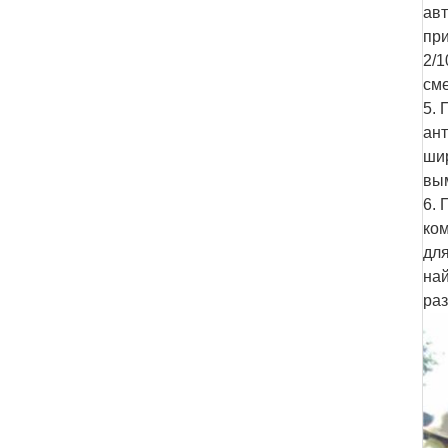
ав
при
2/1
сме
5. 
ант
ши
вы
6. 
ко
для
на
ра