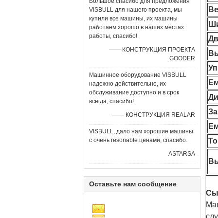
Большое спасибо для предложения
Ве
VISBULL для нашего проекта, мы
купили все машины, их машины
Ш
работаем хорошо в наших местах
работы, спасибо!
Дв
—— КОНСТРУКЦИЯ ПРОЕКТА
Вы
GOODER
Уп
Машинное оборудование VISBULL
Ем
надежно действительно, их
обслуживание доступно и в срок
Ди
всегда, спасибо!
За
—— КОНСТРУКЦИЯ REALAR
Ем
VISBULL, дало нам хорошие машины
с очень resonable ценами, спасибо.
То
—— ASTARSA
Вы
Оставьте нам сообщение
Сы
Маш
слу