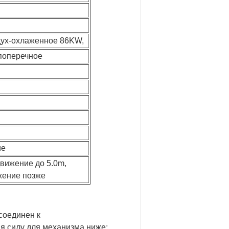
дух-охлаженное 86KW,
 поперечное
ие
вижение до 5.0m,
жение позже
соединен к
яя силу для механизма ниже: