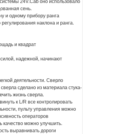
 системы 24V.Cab оно использовало
ованная сень.
у и одному прибору ранга
 регулирования наклона и ранга.
ощадь и квадрат
 силой, надежной, начинают
легкой деятельности. Сверло
 сверла сделано из материала стука-
ечить жизнь сверла.
винуть к L/R все контролировать
льности, пульту управления можно
енсивность операторов
ь качество можно улучшить.
ость выравнивать дороги