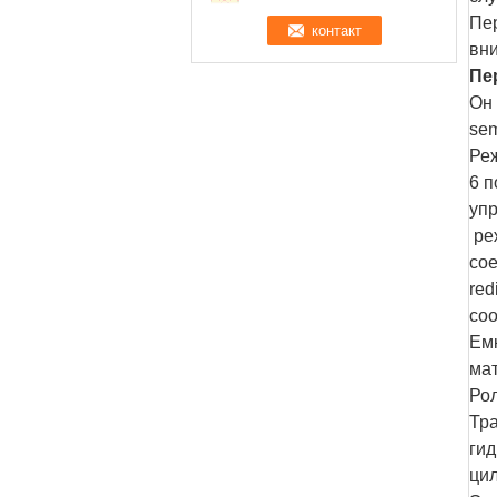
Пер
вни
Пе
Он 
se
Ре
6 
уп
ре
сое
red
соо
Емк
мат
Рол
Тра
ги
цил