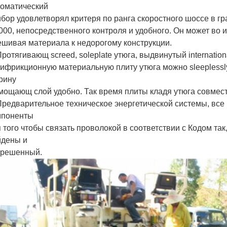
томатический
бор удовлетворял критеря по ранга скоростного шоссе в г
000, непосредственного контроля и удобного. Он может во
шивая материала к недорогому конструкции.
Протягивающ screed, soleplate утюга, выдвинутый internatio
ифрикционную материальную плиту утюга можно sleeplessly
рину
мощающ слой удобно. Так время плиты кладя утюга совмес
Предварительное техническое энергетической системы, вс
мпоненты
 того чтобы связать проволокой в соответствии с Кодом та
йдены и
зрешенный.