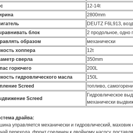
с
12-14t
ирина
2800mm
игатель
DEUTZ F6L913, воз
равнивать блок
2 продольное, одно
равлять образом
механически
кость хоппера
12t
аметр сверла
350mm
пас горючего
200L
кость гидровлического масла
150L
пление Screed
топливо, самогорен
Гидровлическое выд
движение Screed
механически выдви
стема драйва:
ина управляется механически и гидровлический, маховик 
чай перехода, фронт соединен к двойному насосу, поставл