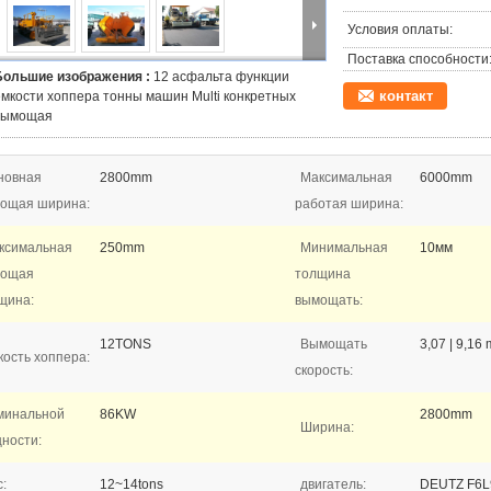
Условия оплаты:
Поставка способности
Большие изображения :
12 асфальта функции
контакт
емкости хоппера тонны машин Multi конкретных
вымощая
новная
2800mm
Максимальная
6000mm
ощая ширина:
работая ширина:
ксимальная
250mm
Минимальная
10мм
мощая
толщина
щина:
вымощать:
12TONS
Вымощать
3,07 | 9,16
кость хоппера:
скорость:
минальной
86KW
2800mm
Ширина:
ности:
:
12~14tons
двигатель:
DEUTZ F6L