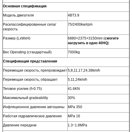
Основная спецификация
Модель двигателя
4BT3.9
Расклассифицированные сила/
75/2400kw/rpm
скорость
Размер (LxWxH)
6880×2375×3150mm (
смогите
нагрузить в одно 40HQ
)
Вес Operating (стандартный)
7000kg
Спецификация представления
Перемещая скорость, препровождает
5,8,11,17,24,38km/h
Перемещая скорость, обращает
5,11,24km/h
Тяговое усилие (f=0.75)
41.6KN
Максимальный gradeability
30%
Инфляционное давление автошины
MPa 350
Работая гидравлическое давление
MPa 16
Давление передачи
1.3~1.8MPa