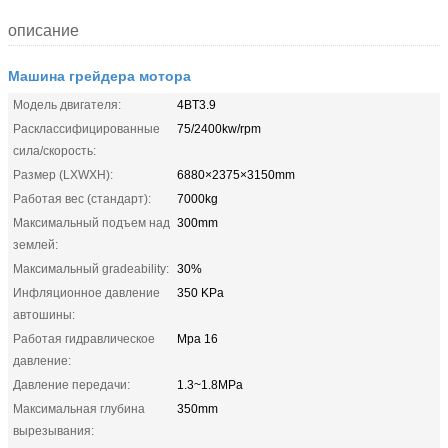
описание
Машина грейдера мотора
Модель двигателя:
4BT3.9
Расклассифицированные
75/2400kw/rpm
сила/скорость:
Размер (LXWXH):
6880×2375×3150mm
Работая вес (стандарт):
7000kg
Максимальный подъем над
300mm
землей:
Максимальный gradeability:
30%
Инфляционное давление
350 KPa
автошины:
Работая гидравлическое
Mpa 16
давление:
Давление передачи:
1.3~1.8MPa
Максимальная глубина
350mm
вырезывания: