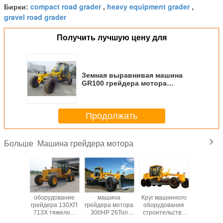
compact road grader
heavy equipment grader
Бирки:
,
,
gravel road grader
Получить лучшую цену для
Земная выравнивая машина
GR100 грейдера мотора
Earthmoving с инфляционным
давлением автошины 350KPa
Продолжать
Машина грейдера мотора
Больше
грейдера
оборудование
машина
Круг машинного
12 то
компакта
грейдера 130ХП
грейдера мотора
оборудования
КХАНГЛИ
ельства
713Х тяжелое,
300HP 26Ton
строительства
едут
ередачи
вес Оператинг
XCMG с
дорог 180HP
автомо