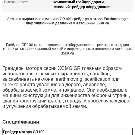
компактный грейдер дороги
Высокий свет:
,
тяжелый грейдер оборудования
Земная выравнивая машина GR100 грейдера мотора Earthmoving с
инфляционным давлением автошины 350KPa
Грейдер GR100 мотора машинного оборудования строительства дорог
100HP XCMG 7Tons миниый малый с инфляционным давлением автошины
350KPa
Грейдеры мотора серии XCMG GR главным образом
использованы в земных выравнивать, canalling,
выскабливать наклона, earthmoving, scarification или
снежке работа удаления на дороге, авиаполе,
обрабатываемой земле, и так далее. Они необходимые
машины конструкции для инженерства обороны страны,
здания конструкции шахты, городка и проселочных дорог,
и улучшения обрабатываемой земли.
Спецификации:
Грейдер мотора GR100